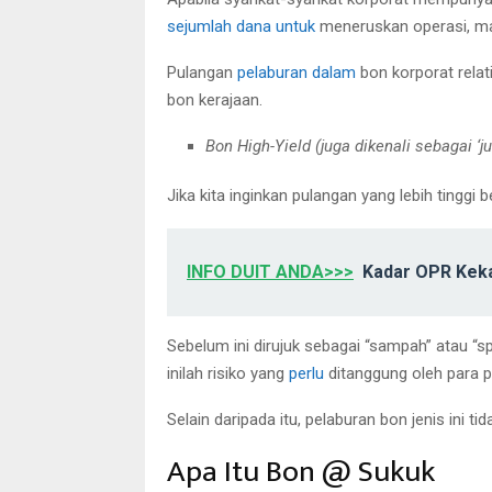
sejumlah dana untuk
meneruskan operasi, ma
Pulangan
pelaburan dalam
bon korporat relat
bon kerajaan.
Bon High-Yield (juga dikenali sebagai ‘ju
Jika kita inginkan pulangan yang lebih tinggi 
INFO DUIT ANDA>>>
Kadar OPR Keka
Sebelum ini dirujuk sebagai “sampah” atau “s
inilah risiko yang
perlu
ditanggung oleh para p
Selain daripada itu, pelaburan bon jenis in
Apa Itu Bon @ Sukuk