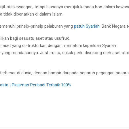
jil-sijil kewangan, tetapi biasanya merujuk kepada bon dalam kewa
 tidak dibenarkan di dalam Islam.
menuhi prinsip-prinsip pelaburan yang
patuh Syariah
. Bank Negara t
ikan bagi sesuatu aset atau usufruk.
aset yang distrukturkan dengan mematuhi keperluan Syariah.
t yang mendasarinya. Justeru itu, sukuk perlu disokong oleh aset at
terbesar di dunia, dengan hampir daripada separuh pegangan pasara
asta | Pinjaman Peribadi Terbaik 100%