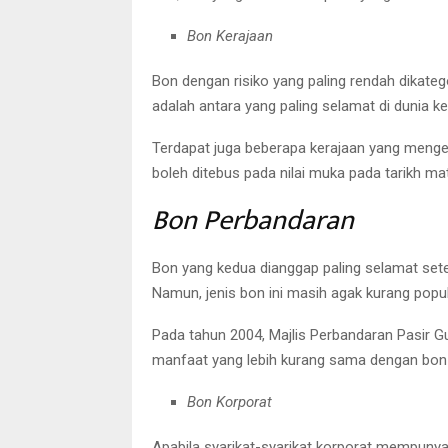
Bon Kerajaan
Bon dengan risiko yang paling rendah dikat
adalah antara yang paling selamat di dunia k
Terdapat juga beberapa kerajaan yang mengelu
boleh ditebus pada nilai muka pada tarikh m
Bon Perbandaran
Bon yang kedua dianggap paling selamat sete
Namun, jenis bon ini masih agak kurang popul
Pada tahun 2004, Majlis Perbandaran Pasir G
manfaat yang lebih kurang sama dengan bon 
Bon Korporat
Apabila syarikat-syarikat korporat mempunyai