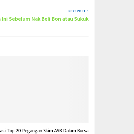
NEXT POST
 Ini Sebelum Nak Beli Bon atau Sukuk
asi Top 20 Pegangan Skim ASB Dalam Bursa