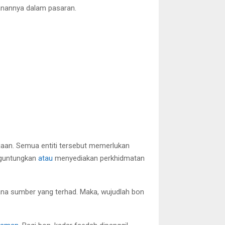
nannya dalam pasaran.
jaan. Semua entiti tersebut memerlukan
nguntungkan
atau
menyediakan perkhidmatan
rana sumber yang terhad. Maka, wujudlah bon