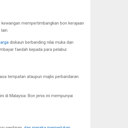
ihat kewangan mempertimbangkan bon kerajaan
lain.
harga
diskaun berbanding nilai muka dan
embayar faedah kepada para pelabur.
uasa tempatan ataupun majlis perbandaran.
i di Malaysia. Bon jenis ini mempunyai
si penilaian,
dan mereka memerlukan