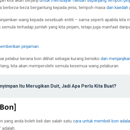
gan kita akan berjanji
untuk membayar faedah sepanjang tempoh pin
ula berbeza-beza bergantung kepada jenis, tempoh masa
dan kaedah
injamkan wang kepada sesebuah entiti – sama seperti apabila kita
semula terhadap jumlah yang kita pinjam, tetapi juga manfaat darip
memberikan pinjaman
.
i pelabur kerana bon dilihat sebagai kurang berisiko
dan menjanjika
atang, kita akan memperolehi semula kesemua wang pelaburan.
impan Itu Merugikan Duit, Jadi Apa Perlu Kita Buat?
 Bon]
n yang anda boleh beli dan salah satu
cara untuk membeli bon adal
’ adalah: