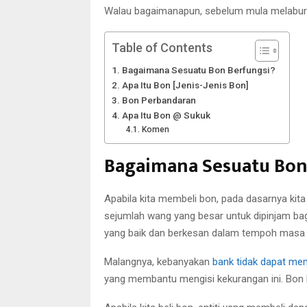
Walau bagaimanapun, sebelum mula melabur
Table of Contents
Bagaimana Sesuatu Bon Berfungsi?
Apa Itu Bon [Jenis-Jenis Bon]
Bon Perbandaran
Apa Itu Bon @ Sukuk
Komen
Bagaimana Sesuatu Bon
Apabila kita membeli bon, pada dasarnya kit
sejumlah wang yang besar untuk dipinjam 
yang baik dan berkesan dalam tempoh masa 
Malangnya, kebanyakan
bank tidak dapat me
yang membantu mengisi kekurangan ini. Bon b