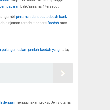
jaman
. Bagi bon, kadar faedah dipanggil
 pembayaran
balik ‘pinjaman’ tersebut.
 mengambil
pinjaman daripada sebuah bank
.
ada pinjaman tersebut seperti
faedah
atas
n pulangan dalam jumlah faedah yang
‘tetap’
ah dengan
menggunakan proksi. Jenis utama