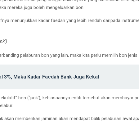
ka mereka juga boleh mengeluarkan bon.
ifnya menunjukkan kadar faedah yang lebih rendah daripada instrumen 
nk’)
berbanding pelaburan bon yang lain, maka kita perlu memilih bon jenis i
l 3%, Maka Kadar Faedah Bank Juga Kekal
pekulatif” bon (‘junk’), kebiasaannya entiti tersebut akan membayar 
elabur.
i tidak akan memberikan jaminan akan mendapat balik pelaburan awal