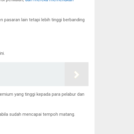
pasaran lain tetapi lebih tinggi berbanding
ni.
premium yang tinggi kepada para pelabur dan
 apabila sudah mencapai tempoh matang.