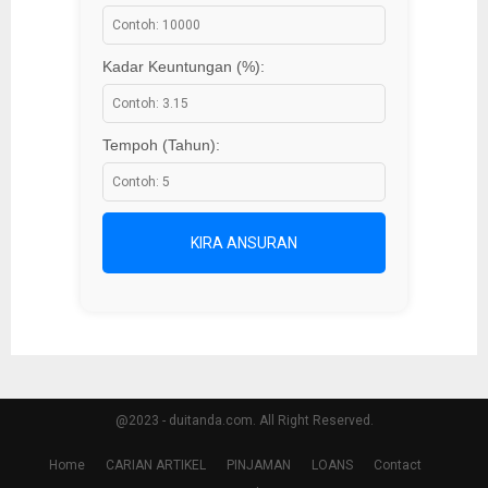
Kadar Keuntungan (%):
Tempoh (Tahun):
KIRA ANSURAN
@2023 - duitanda.com. All Right Reserved.
Home
CARIAN ARTIKEL
PINJAMAN
LOANS
Contact