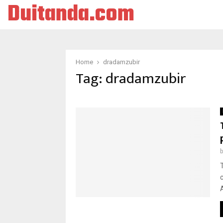
Duitanda.com
Home
dradamzubir
Tag:
dradamzubir
A