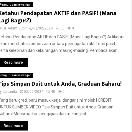
Pengurusan kewangan
Ketahui Pendapatan AKTIF dan PASIF! (Mana
Lagi Bagus?)
by
Dr. Adam Zubir
02/02/2024
38
0
Ketahui Pendapatan AKTIF dan PASIF! (Mana Lagi Bagus?) Artikel ini
akan membahas perbezaan antara pendapatan aktif dan pasif,
serta kelebihan dan kekurangan masing-masing. Pembaca akan...
Read more
Pengurusan kewangan
Tips Simpan Duit untuk Anda, Graduan Baharu!
by
duitanda
02/02/2024
40
0
Yang baru grad, baru masuk kerja, dengar sini molek ! CREDIT
UNTUK SUMBER VIDEO Tips Simpan Duit untuk Anda, Graduan
Baharu! Menamatkan pengajian dan melangkah...
Read more