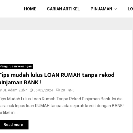
HOME
CARIAN ARTIKEL
PINJAMAN
L
Pengurusan kewangan
Tips mudah lulus LOAN RUMAH tanpa rekod
pinjaman BANK !
by
Dr. Adam Zubir
06/02/2024
28
0
Tips Mudah Lulus Loan Rumah Tanpa Rekod Pinjaman Bank. Ini dia
cara nak lepas loan RUMAH tanpa ada sejarah kredit dengan BANK !
rtikel ini...
Read more