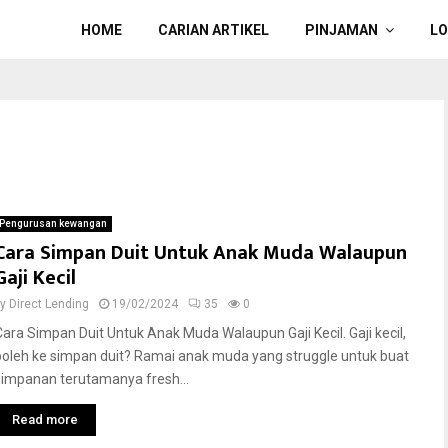
HOME
CARIAN ARTIKEL
PINJAMAN
L
Pengurusan kewangan
Cara Simpan Duit Untuk Anak Muda Walaupun
Gaji Kecil
by
Direct Lending
19/02/2024
35
0
Cara Simpan Duit Untuk Anak Muda Walaupun Gaji Kecil. Gaji kecil,
boleh ke simpan duit? Ramai anak muda yang struggle untuk buat
simpanan terutamanya fresh...
Read more