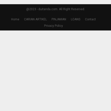
@2023 - duitanda.com. All Right Reserved.
Home
CARIAN ARTIKEL
PINJAMAN
LOANS
Contact
Privacy Policy