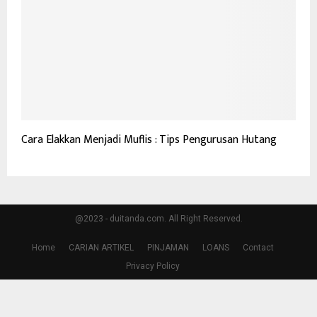
Cara Elakkan Menjadi Muflis : Tips Pengurusan Hutang
@2023 - duitanda.com. All Right Reserved.
Home
CARIAN ARTIKEL
PINJAMAN
LOANS
Contact
Privacy Policy