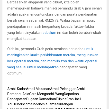
Berdasarkan anggaran yang dibuat, kita boleh
menyimpulkan bahawa menjadi pemandu Grab 6 jam sehari
adalah agak menguntungkan, dengan purata pendapatan
bersih sejam sebanyak RM25.78. Walau bagaimanapun,
pendapatan ini masih bergantung kepada faktor-faktor
yang telah dinyatakan
sebelum
ini, dan boleh berubah-ubah
mengikut keadaan.
Oleh itu, pemandu Grab perlu sentiasa berusaha
untuk
meningkatkan kualiti perkhidmatan mereka, menguruskan
kos operasi mereka, dan memilih zon dan waktu operasi
yang sesuai untuk mendapatkan
pendapatan yang
optimum.
Ambil Kadar
Ambil Makanan
Ambil Pelanggan
Ambil
Pemandu
Asia
Cara Mengambil Wang
Dapatkan
Pendapatan
Dugaan Ramadhan
Filipina
Grab
Hasil
YouTube
income
Indonesia
Jam
Kekurangan