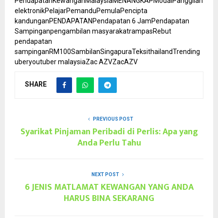
Pendapatan
Kewangan
Malaysia
MENANGKAP
Modal
Panggilan
elektronik
Pelajar
Pemandu
Pemula
Pencipta
kandungan
PENDAPATAN
Pendapatan 6 Jam
Pendapatan
Sampingan
pengambilan masyarakat
rampas
Rebut
pendapatan
sampingan
RM100
Sambilan
Singapura
Teksi
thailand
Trending
uber
youtuber malaysia
Zac AZV
ZacAZV
SHARE
PREVIOUS POST
Syarikat Pinjaman Peribadi di Perlis: Apa yang
Anda Perlu Tahu
NEXT POST
6 JENIS MATLAMAT KEWANGAN YANG ANDA
HARUS BINA SEKARANG