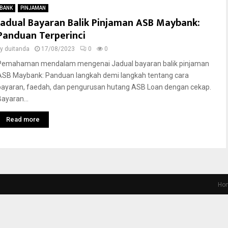
BANK
PINJAMAN
Jadual Bayaran Balik Pinjaman ASB Maybank:
Panduan Terperinci
by
duitanda
17/08/2023
0
0
Pemahaman mendalam mengenai Jadual bayaran balik pinjaman
ASB Maybank: Panduan langkah demi langkah tentang cara
bayaran, faedah, dan pengurusan hutang ASB Loan dengan cekap.
Bayaran...
Read more
Ho