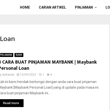
HOME
CARIAN ARTIKEL
PINJAMAN
L
 Loan
PINJAMAN
BANK
3 CARA BUAT PINJAMAN MAYBANK | Maybank
Personal Loan
by
duitanda
13/09/2023
1
0
Kali ini kami hendak berkongsi dengan anda cara buat pinjaman
Maybank [Maybank Personal Loan] yang di update pada masa ini.
Cara buat pinjaman Maybank ini...
Read more