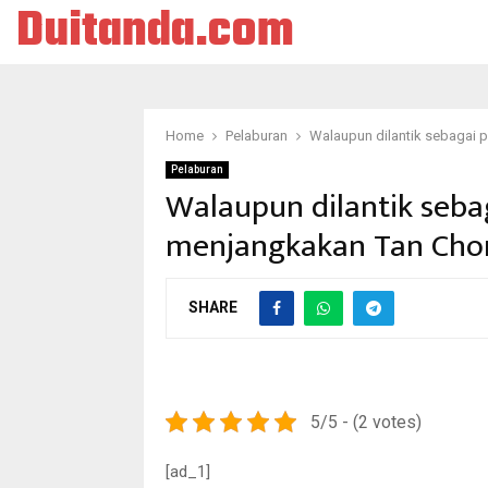
Duitanda.com
Home
Pelaburan
Walaupun dilantik sebagai 
Pelaburan
Walaupun dilantik seb
menjangkakan Tan Chon
SHARE
5/5 - (2 votes)
[ad_1]