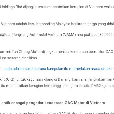
oldings Bhd dijangka terus mencatatkan kerugian di Vietnam walau
Vietnam adalah kecil berbanding Malaysia berikutan harga yang tidak 
ersatuan Pengilang Automobil Vietnam (VAMA) menjual lebih 300,000
lum ini, Tan Chong Motor dijangka menjual kenderaan bermotor GA
um sasaran dinaikkan.
un
anda adalah sukar kerana kumpulan itu memerlukan masa untuk
m
rit (CKD) untuk kegunaan kilang di Danang, kami menjangkakan Ta
tu mencatatkan kerugian lebih tinggi di negara ini iaitu RM32.4 juta
antik sebagai pengedar kenderaan GAC Motor di Vietnam
njian pengedaran tiga tahun dengan GAC Motor di mana kumpulan it