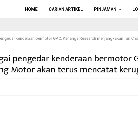
HOME
CARIAN ARTIKEL
PINJAMAN
L
pengedar kenderaan bermotor GAC, Kenanga Research menjangkakan Tan Chon
agai pengedar kenderaan bermotor 
g Motor akan terus mencatat kerug