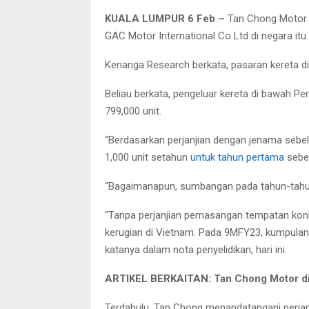
KUALA LUMPUR 6 Feb –
Tan Chong Motor H
GAC Motor International Co Ltd di negara itu.
Kenanga Research berkata, pasaran kereta di 
Beliau berkata, pengeluar kereta di bawah P
799,000 unit.
“Berdasarkan perjanjian dengan jenama sebe
1,000 unit setahun
untuk tahun pertama
sebel
“Bagaimanapun, sumbangan pada tahun-tah
“Tanpa perjanjian pemasangan tempatan konk
kerugian di Vietnam. Pada 9MFY23, kumpulan i
katanya dalam nota penyelidikan, hari ini.
ARTIKEL BERKAITAN: Tan Chong Motor dil
Terdahulu, Tan Chong menandatangani perja