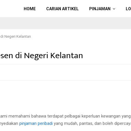
HOME
CARIAN ARTIKEL
PINJAMAN
L
 di Negeri Kelantan
esen di Negeri Kelantan
ni, kami memahami bahawa terdapat pelbagai keperluan kewangan yan
enyediakan
pinjaman peribadi
yang mudah, pantas, dan boleh dipercay