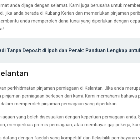
mat anda dijaga dengan selamat. Kami juga berusaha untuk memberi
i, jika anda berada di Kubang Kerian dan memerlukan pinjaman perib
membantu anda memperoleh dana tunai yang diperlukan dengan cepa
a!
adi Tanpa Deposit di Ipoh dan Perak: Panduan Lengkap unt
Kelantan
akan perkhidmatan pinjaman perniagaan di Kelantan. Jika anda meru
n pinjaman perniagaan berlesen dari kami. Kami memahami bahawa 
dalam memperoleh pinjaman perniagaan yang diperlukan.
niagaan yang boleh disesuaikan dengan keperluan perniagaan anda
ori, memperluas premis perniagaan, atau membayar gaji pekerja, kam
 datang dengan faedah yang kompetitif dan fleksibiliti pembayaran y