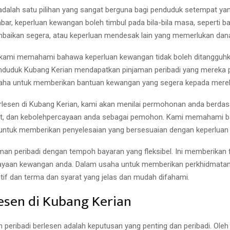
n adalah satu pilihan yang sangat berguna bagi penduduk setempat
r, keperluan kewangan boleh timbul pada bila-bila masa, seperti bay
ikan segera, atau keperluan mendesak lain yang memerlukan dana
, kami memahami bahawa keperluan kewangan tidak boleh ditangguhk
duduk Kubang Kerian mendapatkan pinjaman peribadi yang mereka 
usaha untuk memberikan bantuan kewangan yang segera kepada mer
sen di Kubang Kerian, kami akan menilai permohonan anda berdasarkan
dit, dan kebolehpercayaan anda sebagai pemohon. Kami memahami b
untuk memberikan penyelesaian yang bersesuaian dengan keperlua
man peribadi dengan tempoh bayaran yang fleksibel. Ini memberikan fl
aan kewangan anda. Dalam usaha untuk memberikan perkhidmatan y
if dan terma dan syarat yang jelas dan mudah difahami.
sen di Kubang Kerian
ibadi berlesen adalah keputusan yang penting dan peribadi. Oleh 