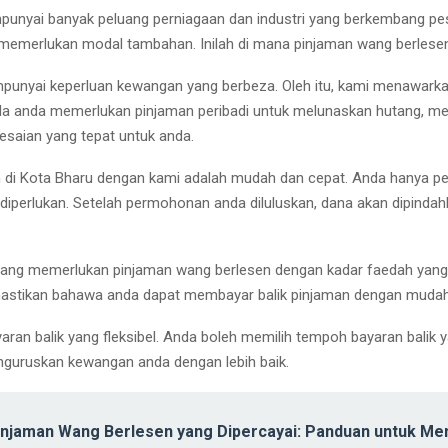
mpunyai banyak peluang perniagaan dan industri yang berkembang 
memerlukan modal tambahan. Inilah di mana pinjaman wang berlese
nyai keperluan kewangan yang berbeza. Oleh itu, kami menawarkan
a anda memerlukan pinjaman peribadi untuk melunaskan hutang, mem
esaian yang tepat untuk anda.
di Kota Bharu dengan kami adalah mudah dan cepat. Anda hanya p
iperlukan. Setelah permohonan anda diluluskan, dana akan dipind
g memerlukan pinjaman wang berlesen dengan kadar faedah yang r
 memastikan bahawa anda dapat membayar balik pinjaman dengan mud
aran balik yang fleksibel. Anda boleh memilih tempoh bayaran bali
nguruskan kewangan anda dengan lebih baik.
injaman Wang Berlesen yang Dipercayai: Panduan untuk Men